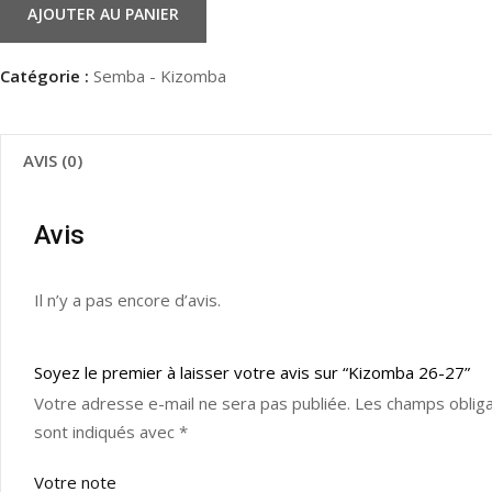
AJOUTER AU PANIER
de
Kizomba
Catégorie :
Semba - Kizomba
26-
27
AVIS (0)
Avis
Il n’y a pas encore d’avis.
Soyez le premier à laisser votre avis sur “Kizomba 26-27”
Votre adresse e-mail ne sera pas publiée.
Les champs obliga
sont indiqués avec
*
Votre note