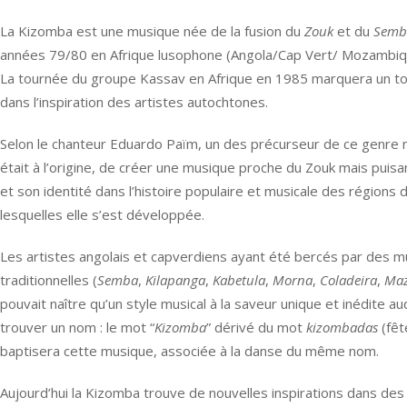
La Kizomba est une musique née de la fusion du
Zouk
et du
Semb
années 79/80 en Afrique lusophone (Angola/Cap Vert/ Mozambiq
La tournée du groupe Kassav en Afrique en 1985 marquera un tou
dans l’inspiration des artistes autochtones.
Selon le chanteur Eduardo Païm, un des précurseur de ce genre m
était à l’origine, de créer une musique proche du Zouk mais puisan
et son identité dans l’histoire populaire et musicale des régions 
lesquelles elle s’est développée.
Les artistes angolais et capverdiens ayant été bercés par des 
traditionnelles (
Semba
,
Kilapanga
,
Kabetula
,
Morna
,
Coladeira
,
Maz
pouvait naître qu’un style musical à la saveur unique et inédite auqu
trouver un nom : le mot “
Kizomba
” dérivé du mot
kizombadas
(fêt
baptisera cette musique, associée à la danse du même nom.
Aujourd’hui la Kizomba trouve de nouvelles inspirations dans des