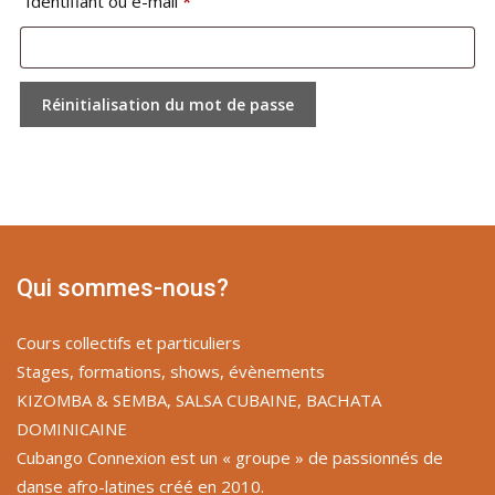
Obligatoire
Identifiant ou e-mail
*
Réinitialisation du mot de passe
Qui sommes-nous?
Cours collectifs et particuliers
Stages, formations, shows, évènements
KIZOMBA & SEMBA, SALSA CUBAINE, BACHATA
DOMINICAINE
Cubango Connexion est un « groupe » de passionnés de
danse afro-latines créé en 2010.