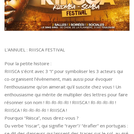
L’ANNUEL : RIIISCA FESTIVAL
Pour la petite histoire :
RIIISCA s’écrit avec 3 “i” pour symboliser les 3 acteurs qui
co-organisent l’évènement, mais aussi pour évoquer
l’enthousiasme qu’on aimerait qu’il suscite chez vous ! Un
enthousiasme qui mérite de multiplier des lettres pour faire
résonner son nom ! RI-RI-RI-RI ! RIIISCA ! RI-RI-RI-RI !
RIIISCA ! RI-RI-RI-RI ! RIIISCA !
Pourquoi “Riiisca”, nous direz-vous ?
Du verbe “riscar”, qui signifie “rayer”/ “érafler” en portugais :
se dit des danseurs qui laissent des traces sur le sol, au gré