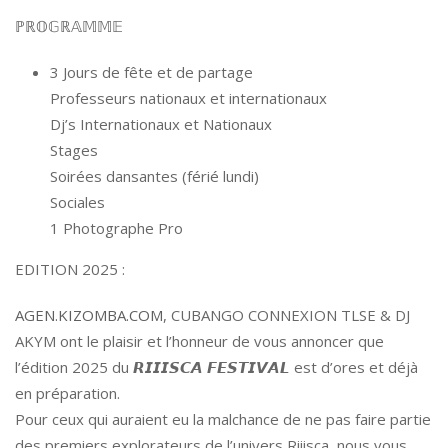
ℙℝ𝕆𝔾ℝ𝔸𝕄𝕄𝔼
3 Jours de fête et de partage
Professeurs nationaux et internationaux
Dj’s Internationaux et Nationaux
Stages
Soirées dansantes (férié lundi)
Sociales
1 Photographe Pro
EDITION 2025 :
AGEN.KIZOMBA.COM
, CUBANGO CONNEXION TLSE & DJ
AKYM ont le plaisir et l’honneur de vous annoncer que
l’édition 2025 du 𝙍𝙄𝙄𝙄𝙎𝘾𝘼 𝙁𝙀𝙎𝙏𝙄𝙑𝘼𝙇 est d’ores et déjà
en préparation.
Pour ceux qui auraient eu la malchance de ne pas faire partie
des premiers explorateurs de l’univers Riiisca, nous vous